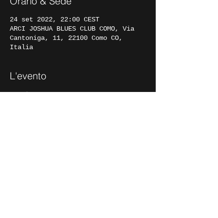
Orario & Sede
24 set 2022, 22:00 CEST
ARCI JOSHUA BLUES CLUB COMO, Via
Cantoniga, 11, 22100 Como CO,
Italia
L'evento
A volte ritornano! La cantautrice 
Pica presenta il suo progetto 
musicale indie rock del quale si 
possono ascoltare i primi due 
singoli su tutte le piattaforme 
online ed è al lavoro per 
terminare il suo terzo album. Per 
una serata inedita con la sua 
fantastica band!